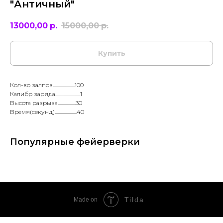
"Античный"
13000,00
р.
15000,00
р.
Купить
Кол-во залпов......................100
Калибр заряда.........................1
Высота разрыва..................30
Время(секунд)......................40
Популярные фейерверки
Tilda
Made on