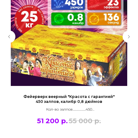
Фейерверк веерный "Красота с гарантией"
450 залпов, калибр 0,8 дюймов
Кол-во залпов.....................450
Калибр заряда...................0.8
51 200
р.
55 000
р.
Высота разрыва...................25
Время(секунд)....................136